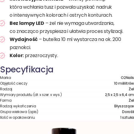
która wchłania tusz i pozwala uzyskać nadruk
o intensywnych kolorach i ostrych konturach.
Bez lampy LED
– żel nie wymaga utwardzania,
co znacząco przyspiesza i ułatwia proces stylizacji.
Wydajność
– butelka 10 ml wystarcza na ok. 200
paznokci.
Kolor:
przezroczysty.
Specyfikacja
Marka
O2Nails
Objętość cieczy
10 mililitrów
Rodzaj
Żel
Wymiary produktu (dł. x szer. x wys.)
2,5 x 2,5 x 6,4 cm
Forma
Żel
Rodzaj wykończenia
Błyszczące
Grupa wiekowa (opis)
Dorośli
Ilość w opakowaniu
1 sztuka