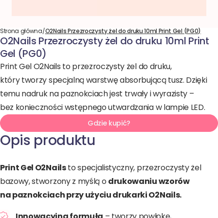
Strona główna
/
O2Nails Przezroczysty żel do druku 10ml Print Gel (PG0)
O2Nails Przezroczysty żel do druku 10ml Print
Gel (PG0)
Print Gel O2Nails to przezroczysty żel do druku,
który tworzy specjalną warstwę absorbującą tusz. Dzięki
temu nadruk na paznokciach jest trwały i wyrazisty –
bez konieczności wstępnego utwardzania w lampie LED.
Gdzie kupić?
Opis produktu
Print Gel O2Nails
to specjalistyczny, przezroczysty żel
bazowy, stworzony z myślą o
drukowaniu wzorów
na paznokciach przy użyciu drukarki O2Nails.
Innowacyjna formuła
– tworzy powłokę,