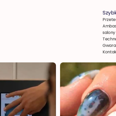
Szybk
Przete
Ambasa
salony
Techno
Gwaran
Konta