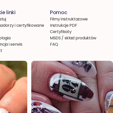
ie linki
Pomoc
stuj
Filmy instruktażowe
dorzy i certyfikowane
Instrukcje PDF
Certyfikaty
logia
MSDS / skład produktów
cja i serwis
FAQ
kt