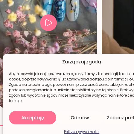
Zarządzaj zgodą
Aby zapewnić jak najlepsze wrażenia, korzystamy z technologii, takich jak
cookie, do przechowywania i/lub uzyskiwania dostępu do informacji o 
Zgoda na te technologie pozwoli nam przetwarzać dane, takie jak zac
podczas przeglądania lub unikalne identyfikatory na tej stronie. Brak w
zgody lub wycofanie zgody może niekorzystnie wpłynąć na niektóre cec
funkcje.
Akceptuję
Odmów
Zobacz pref
Polityka prywatności