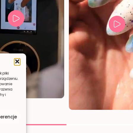
 pliki
urządzeniu.
howanie
yrażenia
hy i
erencje